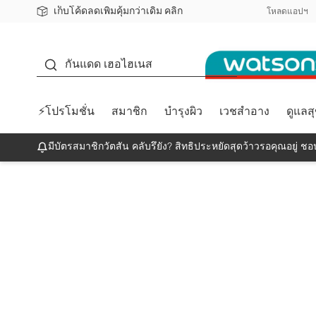
เก็บโค้ดลดเพิ่มคุ้มกว่าเดิม คลิก
ชอปออนไลน์ครั้งแรก ลดเพิ่มจุก ๆ 10%! 🎉
📦ส่งฟรี! เมื่อชอป 499฿
สมาชิกวัตสัน คลับดียังไง?
โหลดแอปฯ
กันแดด
กันแดด เฮอไฮเนส
⚡โปรโมชั่น
สมาชิก
บำรุงผิว
เวชสำอาง
ดูแลส
มีบัตรสมาชิกวัตสัน คลับรึยัง? สิทธิประหยัดสุดว้าวรอคุณอยู่ ชอป