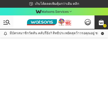
ชอปออนไลน์ครั้งแรก ลดเพิ่มจุก ๆ 10%! 🎉
เก็บโค้ดลดเพิ่มคุ้มกว่าเดิม คลิก
สมาชิกวัตสัน คลับดียังไง?
📦ส่งฟรี! เมื่อชอป 499฿
Watsons Services
0
มีบัตรสมาชิกวัตสัน คลับรึยัง? สิทธิประหยัดสุดว้าวรอคุณอยู่ ชอปคุ้มกว
มีบัตรสมาชิกวัตสัน คลับรึยัง? สิทธิประหยัดสุดว้าวรอคุณอยู่ ชอปคุ้มกว่าเดิม คลิก!