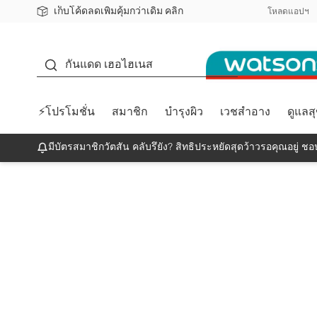
เก็บโค้ดลดเพิ่มคุ้มกว่าเดิม คลิก
ชอปออนไลน์ครั้งแรก ลดเพิ่มจุก ๆ 10%! 🎉
📦ส่งฟรี! เมื่อชอป 499฿
สมาชิกวัตสัน คลับดียังไง?
โหลดแอปฯ
กันแดด
กันแดด เฮอไฮเนส
⚡โปรโมชั่น
สมาชิก
บำรุงผิว
เวชสำอาง
ดูแลส
มีบัตรสมาชิกวัตสัน คลับรึยัง? สิทธิประหยัดสุดว้าวรอคุณอยู่ ชอป