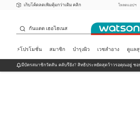
เก็บโค้ดลดเพิ่มคุ้มกว่าเดิม คลิก
ชอปออนไลน์ครั้งแรก ลดเพิ่มจุก ๆ 10%! 🎉
📦ส่งฟรี! เมื่อชอป 499฿
สมาชิกวัตสัน คลับดียังไง?
โหลดแอปฯ
กันแดด
กันแดด เฮอไฮเนส
⚡โปรโมชั่น
สมาชิก
บำรุงผิว
เวชสำอาง
ดูแลส
มีบัตรสมาชิกวัตสัน คลับรึยัง? สิทธิประหยัดสุดว้าวรอคุณอยู่ ชอป