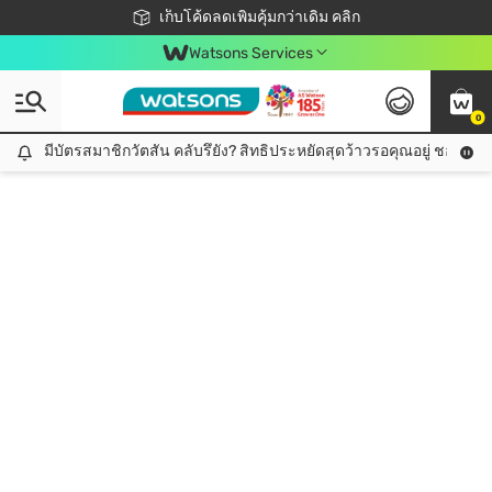
ชอปออนไลน์ครั้งแรก ลดเพิ่มจุก ๆ 10%! 🎉
เก็บโค้ดลดเพิ่มคุ้มกว่าเดิม คลิก
สมาชิกวัตสัน คลับดียังไง?
📦ส่งฟรี! เมื่อชอป 499฿
Watsons Services
0
มีบัตรสมาชิกวัตสัน คลับรึยัง? สิทธิประหยัดสุดว้าวรอคุณอยู่ ชอปคุ้มกว
มีบัตรสมาชิกวัตสัน คลับรึยัง? สิทธิประหยัดสุดว้าวรอคุณอยู่ ชอปคุ้มกว่าเดิม คลิก!