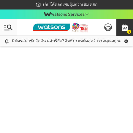
ชอปออนไลน์ครั้งแรก ลดเพิ่มจุก ๆ 10%! 🎉
เก็บโค้ดลดเพิ่มคุ้มกว่าเดิม คลิก
สมาชิกวัตสัน คลับดียังไง?
📦ส่งฟรี! เมื่อชอป 499฿
Watsons Services
0
มีบัตรสมาชิกวัตสัน คลับรึยัง? สิทธิประหยัดสุดว้าวรอคุณอยู่ ชอปคุ้มกว
มีบัตรสมาชิกวัตสัน คลับรึยัง? สิทธิประหยัดสุดว้าวรอคุณอยู่ ชอปคุ้มกว่าเดิม คลิก!