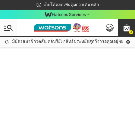
ชอปออนไลน์ครั้งแรก ลดเพิ่มจุก ๆ 10%! 🎉
เก็บโค้ดลดเพิ่มคุ้มกว่าเดิม คลิก
สมาชิกวัตสัน คลับดียังไง?
📦ส่งฟรี! เมื่อชอป 499฿
Watsons Services
0
มีบัตรสมาชิกวัตสัน คลับรึยัง? สิทธิประหยัดสุดว้าวรอคุณอยู่ ชอปคุ้มกว
มีบัตรสมาชิกวัตสัน คลับรึยัง? สิทธิประหยัดสุดว้าวรอคุณอยู่ ชอปคุ้มกว่าเดิม คลิก!