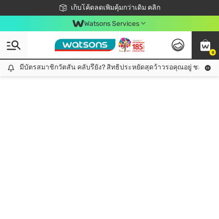
ชอปออนไลน์ครั้งแรก ลดเพิ่มจุก ๆ 10%! 🎉
เก็บโค้ดลดเพิ่มคุ้มกว่าเดิม คลิก
สมาชิกวัตสัน คลับดียังไง?
📦ส่งฟรี! เมื่อชอป 499฿
Watsons Services
0
มีบัตรสมาชิกวัตสัน คลับรึยัง? สิทธิประหยัดสุดว้าวรอคุณอยู่ ชอปคุ้มกว
มีบัตรสมาชิกวัตสัน คลับรึยัง? สิทธิประหยัดสุดว้าวรอคุณอยู่ ชอปคุ้มกว่าเดิม คลิก!