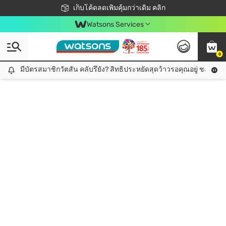
ชอปออนไลน์ครั้งแรก ลดเพิ่มจุก ๆ 10%! 🎉
เก็บโค้ดลดเพิ่มคุ้มกว่าเดิม คลิก
สมาชิกวัตสัน คลับดียังไง?
📦ส่งฟรี! เมื่อชอป 499฿
Watsons Services
0
มีบัตรสมาชิกวัตสัน คลับรึยัง? สิทธิประหยัดสุดว้าวรอคุณอยู่ ชอปคุ้มกว
มีบัตรสมาชิกวัตสัน คลับรึยัง? สิทธิประหยัดสุดว้าวรอคุณอยู่ ชอปคุ้มกว่าเดิม คลิก!