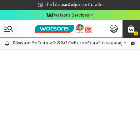
ชอปออนไลน์ครั้งแรก ลดเพิ่มจุก ๆ 10%! 🎉
เก็บโค้ดลดเพิ่มคุ้มกว่าเดิม คลิก
สมาชิกวัตสัน คลับดียังไง?
📦ส่งฟรี! เมื่อชอป 499฿
Watsons Services
0
มีบัตรสมาชิกวัตสัน คลับรึยัง? สิทธิประหยัดสุดว้าวรอคุณอยู่ ชอปคุ้มกว
มีบัตรสมาชิกวัตสัน คลับรึยัง? สิทธิประหยัดสุดว้าวรอคุณอยู่ ชอปคุ้มกว่าเดิม คลิก!