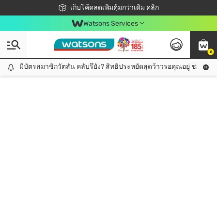
ชอปออนไลน์ครั้งแรก ลดเพิ่มจุก ๆ 10%! 🎉
เก็บโค้ดลดเพิ่มคุ้มกว่าเดิม คลิก
สมาชิกวัตสัน คลับดียังไง?
📦ส่งฟรี! เมื่อชอป 499฿
Watsons Services
0
มีบัตรสมาชิกวัตสัน คลับรึยัง? สิทธิประหยัดสุดว้าวรอคุณอยู่ ชอปคุ้มกว
มีบัตรสมาชิกวัตสัน คลับรึยัง? สิทธิประหยัดสุดว้าวรอคุณอยู่ ชอปคุ้มกว่าเดิม คลิก!