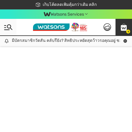
ชอปออนไลน์ครั้งแรก ลดเพิ่มจุก ๆ 10%! 🎉
เก็บโค้ดลดเพิ่มคุ้มกว่าเดิม คลิก
สมาชิกวัตสัน คลับดียังไง?
📦ส่งฟรี! เมื่อชอป 499฿
Watsons Services
0
มีบัตรสมาชิกวัตสัน คลับรึยัง? สิทธิประหยัดสุดว้าวรอคุณอยู่ ชอปคุ้มกว
มีบัตรสมาชิกวัตสัน คลับรึยัง? สิทธิประหยัดสุดว้าวรอคุณอยู่ ชอปคุ้มกว่าเดิม คลิก!