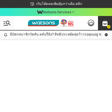
ชอปออนไลน์ครั้งแรก ลดเพิ่มจุก ๆ 10%! 🎉
เก็บโค้ดลดเพิ่มคุ้มกว่าเดิม คลิก
สมาชิกวัตสัน คลับดียังไง?
📦ส่งฟรี! เมื่อชอป 499฿
Watsons Services
0
มีบัตรสมาชิกวัตสัน คลับรึยัง? สิทธิประหยัดสุดว้าวรอคุณอยู่ ชอปคุ้มกว
มีบัตรสมาชิกวัตสัน คลับรึยัง? สิทธิประหยัดสุดว้าวรอคุณอยู่ ชอปคุ้มกว่าเดิม คลิก!