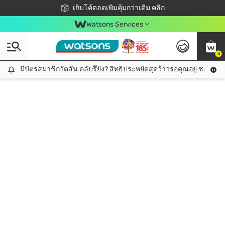
ชอปออนไลน์ครั้งแรก ลดเพิ่มจุก ๆ 10%! 🎉
เก็บโค้ดลดเพิ่มคุ้มกว่าเดิม คลิก
สมาชิกวัตสัน คลับดียังไง?
📦ส่งฟรี! เมื่อชอป 499฿
Watsons Services
0
มีบัตรสมาชิกวัตสัน คลับรึยัง? สิทธิประหยัดสุดว้าวรอคุณอยู่ ชอปคุ้มกว
มีบัตรสมาชิกวัตสัน คลับรึยัง? สิทธิประหยัดสุดว้าวรอคุณอยู่ ชอปคุ้มกว่าเดิม คลิก!