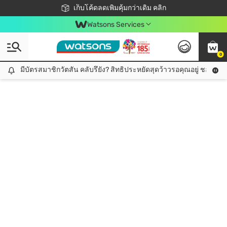
ชอปออนไลน์ครั้งแรก ลดเพิ่มจุก ๆ 10%! 🎉
เก็บโค้ดลดเพิ่มคุ้มกว่าเดิม คลิก
สมาชิกวัตสัน คลับดียังไง?
📦ส่งฟรี! เมื่อชอป 499฿
Watsons Services
0
มีบัตรสมาชิกวัตสัน คลับรึยัง? สิทธิประหยัดสุดว้าวรอคุณอยู่ ชอปคุ้มกว
มีบัตรสมาชิกวัตสัน คลับรึยัง? สิทธิประหยัดสุดว้าวรอคุณอยู่ ชอปคุ้มกว่าเดิม คลิก!