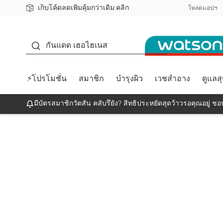
เก็บโค้ดลดเพิ่มคุ้มกว่าเดิม คลิก
ชอปออนไลน์ครั้งแรก ลดเพิ่มจุก ๆ 10%! 🎉
📦ส่งฟรี! เมื่อชอป 499฿
สมาชิกวัตสัน คลับดียังไง?
โหลดแอปฯ
กันแดด
กันแดด เฮอไฮเนส
⚡โปรโมชั่น
สมาชิก
บำรุงผิว
เวชสำอาง
ดูแลส
มีบัตรสมาชิกวัตสัน คลับรึยัง? สิทธิประหยัดสุดว้าวรอคุณอยู่ ชอป