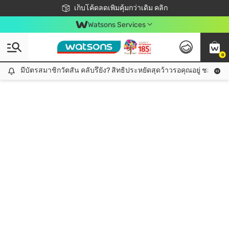
ชอปออนไลน์ครั้งแรก ลดเพิ่มจุก ๆ 10%! 🎉
เก็บโค้ดลดเพิ่มคุ้มกว่าเดิม คลิก
สมาชิกวัตสัน คลับดียังไง?
📦ส่งฟรี! เมื่อชอป 499฿
Watsons Services
0
มีบัตรสมาชิกวัตสัน คลับรึยัง? สิทธิประหยัดสุดว้าวรอคุณอยู่ ชอปคุ้มกว
มีบัตรสมาชิกวัตสัน คลับรึยัง? สิทธิประหยัดสุดว้าวรอคุณอยู่ ชอปคุ้มกว่าเดิม คลิก!