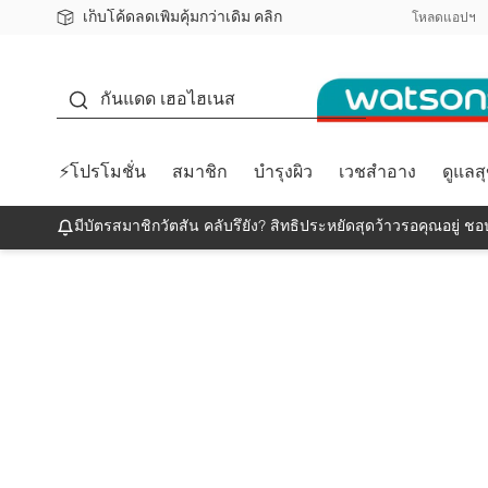
เก็บโค้ดลดเพิ่มคุ้มกว่าเดิม คลิก
ชอปออนไลน์ครั้งแรก ลดเพิ่มจุก ๆ 10%! 🎉
📦ส่งฟรี! เมื่อชอป 499฿
สมาชิกวัตสัน คลับดียังไง?
โหลดแอปฯ
กันแดด
กันแดด เฮอไฮเนส
⚡โปรโมชั่น
สมาชิก
บำรุงผิว
เวชสำอาง
ดูแลส
มีบัตรสมาชิกวัตสัน คลับรึยัง? สิทธิประหยัดสุดว้าวรอคุณอยู่ ชอป