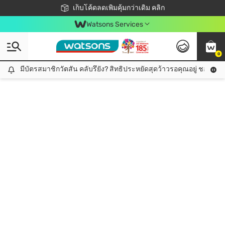
ชอปออนไลน์ครั้งแรก ลดเพิ่มจุก ๆ 10%! 🎉
เก็บโค้ดลดเพิ่มคุ้มกว่าเดิม คลิก
สมาชิกวัตสัน คลับดียังไง?
📦ส่งฟรี! เมื่อชอป 499฿
Watsons Services
0
มีบัตรสมาชิกวัตสัน คลับรึยัง? สิทธิประหยัดสุดว้าวรอคุณอยู่ ชอปคุ้มกว
มีบัตรสมาชิกวัตสัน คลับรึยัง? สิทธิประหยัดสุดว้าวรอคุณอยู่ ชอปคุ้มกว่าเดิม คลิก!