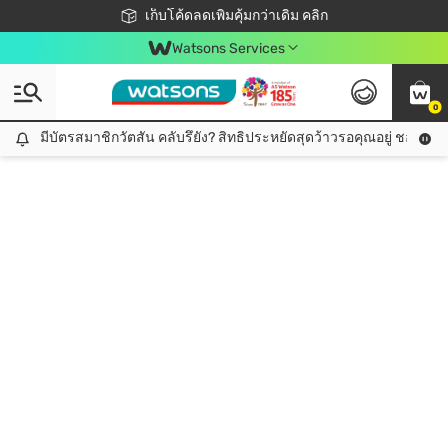
ชอปออนไลน์ครั้งแรก ลดเพิ่มจุก ๆ 10%! 🎉
เก็บโค้ดลดเพิ่มคุ้มกว่าเดิม คลิก
สมาชิกวัตสัน คลับดียังไง?
📦ส่งฟรี! เมื่อชอป 499฿
Watsons Services
0
มีบัตรสมาชิกวัตสัน คลับรึยัง? สิทธิประหยัดสุดว้าวรอคุณอยู่ ชอปคุ้มกว
มีบัตรสมาชิกวัตสัน คลับรึยัง? สิทธิประหยัดสุดว้าวรอคุณอยู่ ชอปคุ้มกว่าเดิม คลิก!