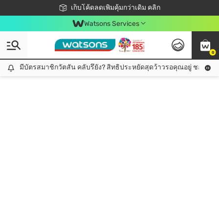
ชอปออนไลน์ครั้งแรก ลดเพิ่มจุก ๆ 10%! 🎉
เก็บโค้ดลดเพิ่มคุ้มกว่าเดิม คลิก
สมาชิกวัตสัน คลับดียังไง?
📦ส่งฟรี! เมื่อชอป 499฿
Watsons Services
0
มีบัตรสมาชิกวัตสัน คลับรึยัง? สิทธิประหยัดสุดว้าวรอคุณอยู่ ชอปคุ้มกว
มีบัตรสมาชิกวัตสัน คลับรึยัง? สิทธิประหยัดสุดว้าวรอคุณอยู่ ชอปคุ้มกว่าเดิม คลิก!