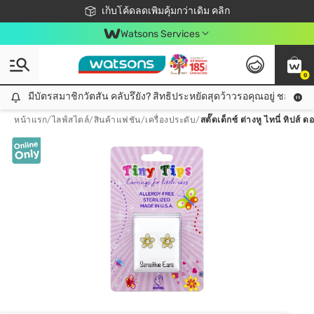
ชอปออนไลน์ครั้งแรก ลดเพิ่มจุก ๆ 10%! 🎉
เก็บโค้ดลดเพิ่มคุ้มกว่าเดิม คลิก
สมาชิกวัตสัน คลับดียังไง?
📦ส่งฟรี! เมื่อชอป 499฿
Watsons Services
0
มีบัตรสมาชิกวัตสัน คลับรึยัง? สิทธิประหยัดสุดว้าวรอคุณอยู่ ชอปคุ้มกว
มีบัตรสมาชิกวัตสัน คลับรึยัง? สิทธิประหยัดสุดว้าวรอคุณอยู่ ชอปคุ้มกว่าเดิม คลิก!
หน้าแรก
/
ไลฟ์สไตล์
/
สินค้าแฟชัน
/
เครื่องประดับ
/
สตั๊ดเด็กซ์ ต่างหู ไทนี่ ทิปส์ ด