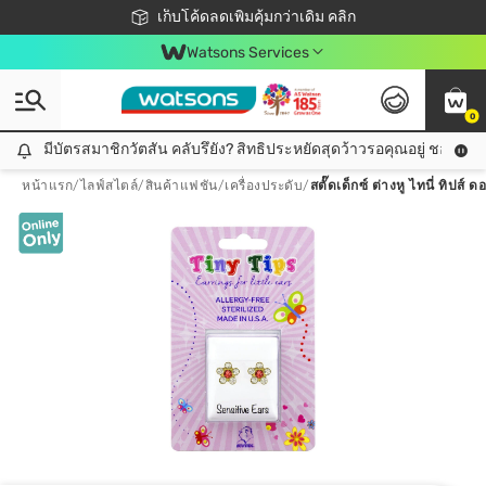
ชอปออนไลน์ครั้งแรก ลดเพิ่มจุก ๆ 10%! 🎉
เก็บโค้ดลดเพิ่มคุ้มกว่าเดิม คลิก
สมาชิกวัตสัน คลับดียังไง?
📦ส่งฟรี! เมื่อชอป 499฿
Watsons Services
0
มีบัตรสมาชิกวัตสัน คลับรึยัง? สิทธิประหยัดสุดว้าวรอคุณอยู่ ชอปคุ้มกว
มีบัตรสมาชิกวัตสัน คลับรึยัง? สิทธิประหยัดสุดว้าวรอคุณอยู่ ชอปคุ้มกว่าเดิม คลิก!
หน้าแรก
/
ไลฟ์สไตล์
/
สินค้าแฟชัน
/
เครื่องประดับ
/
สตั๊ดเด็กซ์ ต่างหู ไทนี่ ทิปส์ 