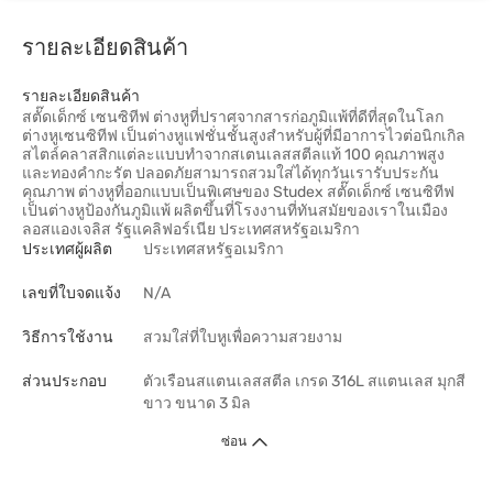
รายละเอียดสินค้า
รายละเอียดสินค้า
สตั๊ดเด็กซ์ เซนซิทีฟ ต่างหูที่ปราศจากสารก่อภูมิแพ้ที่ดีที่สุดในโลก
ต่างหูเซนซิทีฟ เป็นต่างหูแฟชั่นชั้นสูงสำหรับผู้ที่มีอาการไวต่อนิกเกิล
สไตล์คลาสสิกแต่ละแบบทำจากสเตนเลสสตีลแท้ 100 คุณภาพสูง
และทองคำกะรัต ปลอดภัยสามารถสวมใส่ได้ทุกวันเรารับประกัน
คุณภาพ ต่างหูที่ออกแบบเป็นพิเศษของ Studex สตั๊ดเด็กซ์ เซนซิทีฟ
เป็นต่างหูป้องกันภูมิแพ้ ผลิตขึ้นที่โรงงานที่ทันสมัยของเราในเมือง
ลอสแองเจลิส รัฐแคลิฟอร์เนีย ประเทศสหรัฐอเมริกา
ประเทศผู้ผลิต
ประเทศสหรัฐอเมริกา
เลขที่ใบจดแจ้ง
N/A
วิธีการใช้งาน
สวมใส่ที่ใบหูเพื่อความสวยงาม
ส่วนประกอบ
ตัวเรือนสแตนเลสสตีล เกรด 316L สแตนเลส มุกสี
ขาว ขนาด 3 มิล
ซ่อน