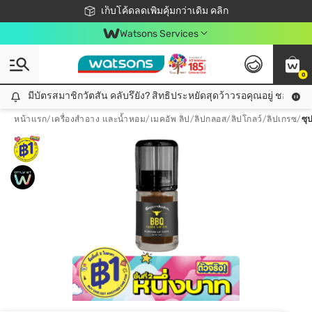
ชอปออนไลน์ครั้งแรก ลดเพิ่มจุก ๆ 10%! 🎉
เก็บโค้ดลดเพิ่มคุ้มกว่าเดิม คลิก
สมาชิกวัตสัน คลับดียังไง?
📦ส่งฟรี! เมื่อชอป 499฿
Watsons Services
0
มีบัตรสมาชิกวัตสัน คลับรึยัง? สิทธิประหยัดสุดว้าวรอคุณอยู่ ชอปคุ้มกว
มีบัตรสมาชิกวัตสัน คลับรึยัง? สิทธิประหยัดสุดว้าวรอคุณอยู่ ชอปคุ้มกว่าเดิม คลิก!
หน้าแรก
/
เครื่องสำอาง และน้ำหอม
/
เมคอัพ ลิป
/
ลิปกลอส/ลิปโกลว์/ลิปเกรซ
/
ซุ