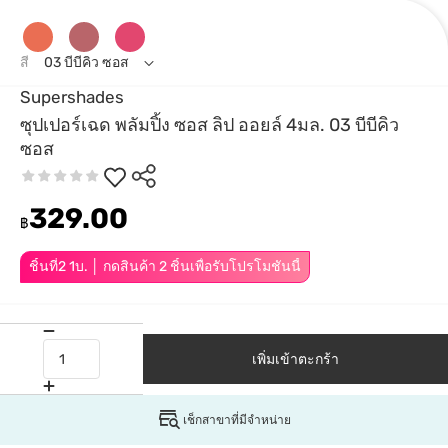
สี
03 บีบีคิว ซอส
Supershades
ซุปเปอร์เฉด พลัมปิ้ง ซอส ลิป ออยล์ 4มล. 03 บีบีคิว
ซอส
329.00
฿
ชิ้นที่2 1บ. │ กดสินค้า 2 ชิ้นเพื่อรับโปรโมชันนี้
เพิ่มเข้าตะกร้า
เช็กสาขาที่มีจำหน่าย