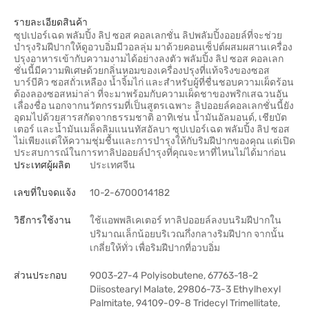
รายละเอียดสินค้า
ซุปเปอร์เฉด พลัมปิ้ง ลิป ซอส คอลเลกชั่น ลิปพลัมปิ้งออยล์ที่จะช่วย
บำรุงริมฝีปากให้ดูอวบอิ่มมีวอลลุ่ม มาด้วยคอนเซ็ปต์ผสมผสานเครื่อง
ปรุงอาหารเข้ากับความงามได้อย่างลงตัว พลัมปิ้ง ลิป ซอส คอลเลก
ชั่นนี้มีความพิเศษด้วยกลิ่นหอมของเครื่องปรุงที่แท้จริงของซอส
บาร์บีคิว ซอสถั่วเหลือง น้ำจิ้มไก่ และสำหรับผู้ที่ชื่นชอบความเผ็ดร้อน
ต้องลองซอสหม่าล่า ที่จะมาพร้อมกับความเผ็ดชาของพริกเสฉวนอัน
เลื่องชื่อ นอกจากนวัตกรรมที่เป็นสูตรเฉพาะ ลิปออยล์คอลเลกชั่นนี้ยัง
อุดมไปด้วยสารสกัดจากธรรมชาติ อาทิเช่น น้ำมันอัลมอนด์, เชียบัต
เตอร์ และน้ำมันเมล็ดลิมแนนทัสอัลบา ซุปเปอร์เฉด พลัมปิ้ง ลิป ซอส
ไม่เพียงแต่ให้ความชุ่มชื้นและการบำรุงให้กับริมฝีปากของคุณ แต่เปิด
ประสบการณ์ในการทาลิปออยล์บำรุงที่คุณจะหาที่ไหนไม่ได้มาก่อน
ประเทศผู้ผลิต
ประเทศจีน
เลขที่ใบจดแจ้ง
10-2-6700014182
วิธีการใช้งาน
ใช้แอพพลิเคเตอร์ ทาลิปออยล์ลงบนริมฝีปากใน
ปริมาณเล็กน้อยบริเวณกึ่งกลางริมฝีปาก จากนั้น
เกลี่ยให้ทั่ว เพื่อริมฝีปากที่อวบอิ่ม
ส่วนประกอบ
9003-27-4 Polyisobutene, 67763-18-2
Diisostearyl Malate, 29806-73-3 Ethylhexyl
Palmitate, 94109-09-8 Tridecyl Trimellitate,