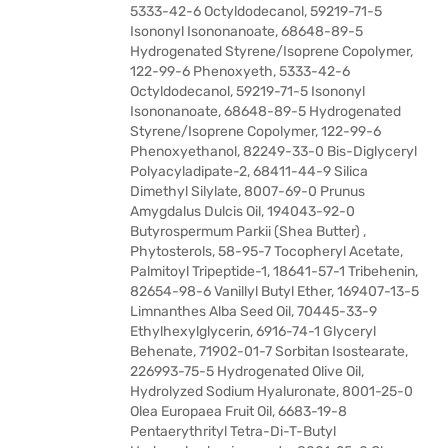
5333-42-6 Octyldodecanol, 59219-71-5
Isononyl Isononanoate, 68648-89-5
Hydrogenated Styrene/Isoprene Copolymer,
122-99-6 Phenoxyeth, 5333-42-6
Octyldodecanol, 59219-71-5 Isononyl
Isononanoate, 68648-89-5 Hydrogenated
Styrene/Isoprene Copolymer, 122-99-6
Phenoxyethanol, 82249-33-0 Bis-Diglyceryl
Polyacyladipate-2, 68411-44-9 Silica
Dimethyl Silylate, 8007-69-0 Prunus
Amygdalus Dulcis Oil, 194043-92-0
Butyrospermum Parkii (Shea Butter) ,
Phytosterols, 58-95-7 Tocopheryl Acetate,
Palmitoyl Tripeptide-1, 18641-57-1 Tribehenin,
82654-98-6 Vanillyl Butyl Ether, 169407-13-5
Limnanthes Alba Seed Oil, 70445-33-9
Ethylhexylglycerin, 6916-74-1 Glyceryl
Behenate, 71902-01-7 Sorbitan Isostearate,
226993-75-5 Hydrogenated Olive Oil,
Hydrolyzed Sodium Hyaluronate, 8001-25-0
Olea Europaea Fruit Oil, 6683-19-8
Pentaerythrityl Tetra-Di-T-Butyl