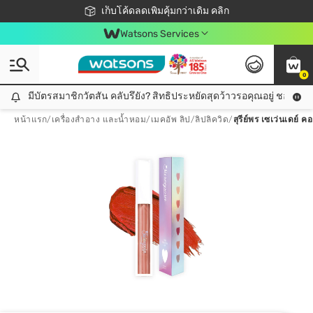
ชอปออนไลน์ครั้งแรก ลดเพิ่มจุก ๆ 10%! 🎉
เก็บโค้ดลดเพิ่มคุ้มกว่าเดิม คลิก
สมาชิกวัตสัน คลับดียังไง?
📦ส่งฟรี! เมื่อชอป 499฿
Watsons Services
0
มีบัตรสมาชิกวัตสัน คลับรึยัง? สิทธิประหยัดสุดว้าวรอคุณอยู่ ชอปคุ้มกว
มีบัตรสมาชิกวัตสัน คลับรึยัง? สิทธิประหยัดสุดว้าวรอคุณอยู่ ชอปคุ้มกว่าเดิม คลิก!
หน้าแรก
/
เครื่องสำอาง และน้ำหอม
/
เมคอัพ ลิป
/
ลิปลิควิด
/
สุรีย์พร เซเว่นเดย์ 