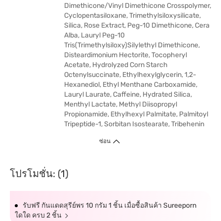
Dimethicone/Vinyl Dimethicone Crosspolymer,
Cyclopentasiloxane, Trimethylsiloxysilicate,
Silica, Rose Extract, Peg-10 Dimethicone, Cera
Alba, Lauryl Peg-10
Tris(Trimethylsiloxy)Silylethyl Dimethicone,
Disteardimonium Hectorite, Tocopheryl
Acetate, Hydrolyzed Corn Starch
Octenylsuccinate, Ethylhexylglycerin, 1,2-
Hexanediol, Ethyl Menthane Carboxamide,
Lauryl Laurate, Caffeine, Hydrated Silica,
Menthyl Lactate, Methyl Diisopropyl
Propionamide, Ethylhexyl Palmitate, Palmitoyl
Tripeptide-1, Sorbitan Isostearate, Tribehenin
ซ่อน
โปรโมชั่น: (1)
รับฟรี กันแดดสุรีย์พร 10 กรัม 1 ชิ้น เมื่อซื้อสินค้า Sureeporn
ใดใด ครบ 2 ชิ้น