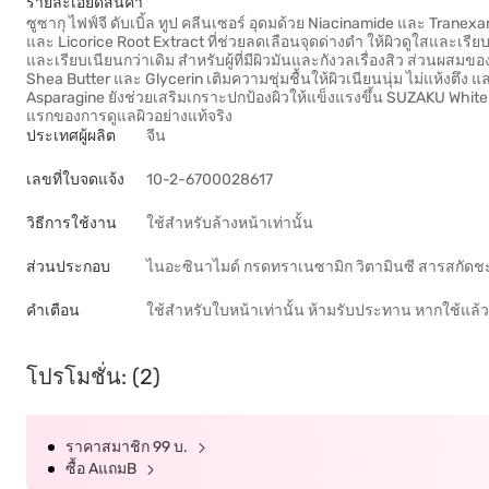
รายละเอียดสินค้า
ซูซากุ ไฟฟ์จี ดับเบิ้ล ทูป คลีนเซอร์ อุดมด้วย Niacinamide และ Tranexa
และ Licorice Root Extract ที่ช่วยลดเลือนจุดด่างดำ ให้ผิวดูใสและเรียบเนีย
และเรียบเนียนกว่าเดิม สำหรับผู้ที่มีผิวมันและกังวลเรื่องสิว ส่วนผส
Shea Butter และ Glycerin เติมความชุ่มชื้นให้ผิวเนียนนุ่ม ไม่แห้งตึง
Asparagine ยังช่วยเสริมเกราะปกป้องผิวให้แข็งแรงขึ้น SUZAKU Whiten
แรกของการดูแลผิวอย่างแท้จริง
ประเทศผู้ผลิต
จีน
เลขที่ใบจดแจ้ง
10-2-6700028617
วิธีการใช้งาน
ใช้สำหรับล้างหน้าเท่านั้น
ส่วนประกอบ
ไนอะซินาไมด์ กรดทราเนซามิก วิตามินซี สารสกัด
คำเตือน
ใช้สำหรับใบหน้าเท่านั้น ห้ามรับประทาน หากใช้แล
โปรโมชั่น: (2)
ราคาสมาชิก 99 บ.
ซื้อ AแถมB