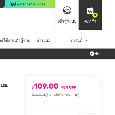
Watsons Services
0
เข้าสู่ระบบ
ตะกร้า
งใช้ส่วนตัวผู้ชาย
บำรุงผม
ไลฟ์สไตล์
แบรนด์
Top Brands
109.00
0 มล.
฿
45% OFF
฿199.00
(ประหยัดไป: ฿90.00)