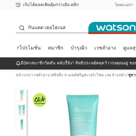
เก็บโค้ดลดเพิ่มคุ้มกว่าเดิม คลิก
ชอปออนไลน์ครั้งแรก ลดเพิ่มจุก ๆ 10%! 🎉
📦ส่งฟรี! เมื่อชอป 499฿
สมาชิกวัตสัน คลับดียังไง?
โหลดแอปฯ
กันแดด
กันแดด เฮอไฮเนส
⚡โปรโมชั่น
สมาชิก
บำรุงผิว
เวชสำอาง
ดูแลส
มีบัตรสมาชิกวัตสัน คลับรึยัง? สิทธิประหยัดสุดว้าวรอคุณอยู่ ชอป
หน้าแรก
/
เวชสำอาง
/
คลีนซิ่ง & เมคอัพรีมูฟเวอร์
/
โฟม เจล ล้างหน้า
/
ซูซา