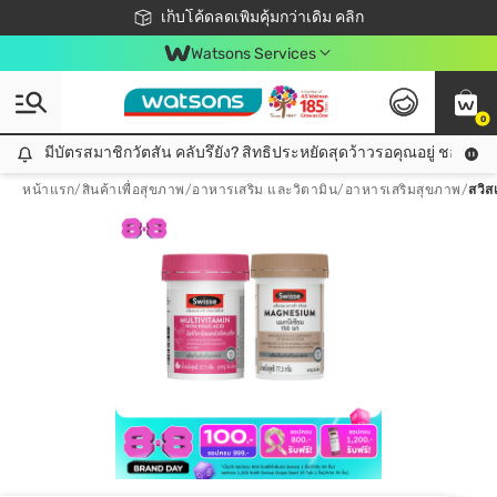
ชอปออนไลน์ครั้งแรก ลดเพิ่มจุก ๆ 10%! 🎉
เก็บโค้ดลดเพิ่มคุ้มกว่าเดิม คลิก
สมาชิกวัตสัน คลับดียังไง?
📦ส่งฟรี! เมื่อชอป 499฿
Watsons Services
0
มีบัตรสมาชิกวัตสัน คลับรึยัง? สิทธิประหยัดสุดว้าวรอคุณอยู่ ชอปคุ้มกว
มีบัตรสมาชิกวัตสัน คลับรึยัง? สิทธิประหยัดสุดว้าวรอคุณอยู่ ชอปคุ้มกว่าเดิม คลิก!
หน้าแรก
/
สินค้าเพื่อสุขภาพ
/
อาหารเสริม และวิตามิน
/
อาหารเสริมสุขภาพ
/
สวิส