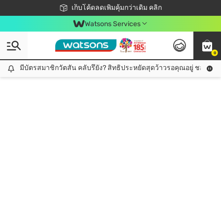
ชอปออนไลน์ครั้งแรก ลดเพิ่มจุก ๆ 10%! 🎉
เก็บโค้ดลดเพิ่มคุ้มกว่าเดิม คลิก
สมาชิกวัตสัน คลับดียังไง?
📦ส่งฟรี! เมื่อชอป 499฿
Watsons Services
0
มีบัตรสมาชิกวัตสัน คลับรึยัง? สิทธิประหยัดสุดว้าวรอคุณอยู่ ชอปคุ้มกว
มีบัตรสมาชิกวัตสัน คลับรึยัง? สิทธิประหยัดสุดว้าวรอคุณอยู่ ชอปคุ้มกว่าเดิม คลิก!