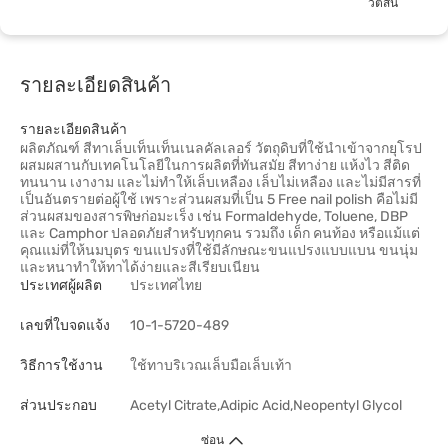
วัตสัน
รายละเอียดสินค้า
รายละเอียดสินค้า
ผลิตภัณฑ์ สีทาเล็บเท็นเท็นเนลคัลเลอร์ วัตถุดิบที่ใช้นำเข้าจากยุโรป
ผสมผสานกับเทคโนโลยีในการผลิตที่ทันสมัย สีทาง่าย แห้งไว สีติด
ทนนาน เงางาม และไม่ทำให้เล็บเหลือง เล็บไม่เหลือง และไม่มีสารที่
เป็นอันตรายต่อผู้ใช้ เพราะส่วนผสมที่เป็น 5 Free nail polish คือไม่มี
ส่วนผสมของสารพิษก่อมะเร็ง เช่น Formaldehyde, Toluene, DBP
และ Camphor ปลอดภัยสำหรับทุกคน รวมถึง เด็ก คนท้อง หรือแม้แต่
คุณแม่ที่ให้นมบุตร ขนแปรงที่ใช้มีลักษณะขนแปรงแบบแบน ขนนุ่ม
และหนาทำให้ทาได้ง่ายและสีเรียบเนียน
ประเทศผู้ผลิต
ประเทศไทย
เลขที่ใบจดแจ้ง
10-1-5720-489
วิธีการใช้งาน
ใช้ทาบริเวณเล็บมือเล็บเท้า
ส่วนประกอบ
Acetyl Citrate,Adipic Acid,Neopentyl Glycol
ซ่อน