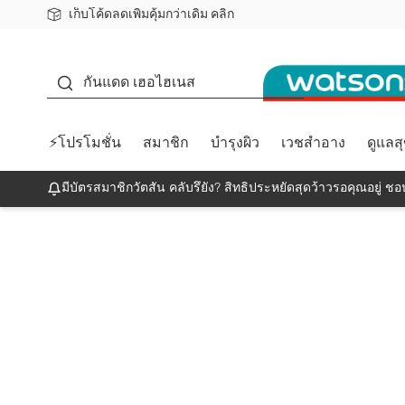
เก็บโค้ดลดเพิ่มคุ้มกว่าเดิม คลิก
ชอปออนไลน์ครั้งแรก ลดเพิ่มจุก ๆ 10%! 🎉
📦ส่งฟรี! เมื่อชอป 499฿
สมาชิกวัตสัน คลับดียังไง?
กันแดด
กันแดด เฮอไฮเนส
⚡โปรโมชั่น
สมาชิก
บำรุงผิว
เวชสำอาง
ดูแลส
มีบัตรสมาชิกวัตสัน คลับรึยัง? สิทธิประหยัดสุดว้าวรอคุณอยู่ ชอป