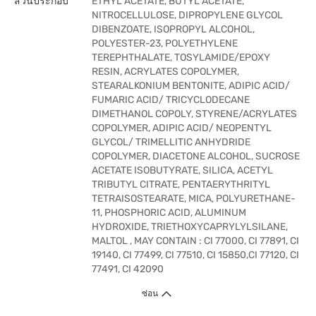
ส่วนประกอบ
ETHYL ACETATE, BUTYL ACETATE,
NITROCELLULOSE, DIPROPYLENE GLYCOL
DIBENZOATE, ISOPROPYL ALCOHOL,
POLYESTER-23, POLYETHYLENE
TEREPHTHALATE, TOSYLAMIDE/EPOXY
RESIN, ACRYLATES COPOLYMER,
STEARALKONIUM BENTONITE, ADIPIC ACID/
FUMARIC ACID/ TRICYCLODECANE
DIMETHANOL COPOLY, STYRENE/ACRYLATES
COPOLYMER, ADIPIC ACID/ NEOPENTYL
GLYCOL/ TRIMELLITIC ANHYDRIDE
COPOLYMER, DIACETONE ALCOHOL, SUCROSE
ACETATE ISOBUTYRATE, SILICA, ACETYL
TRIBUTYL CITRATE, PENTAERYTHRITYL
TETRAISOSTEARATE, MICA, POLYURETHANE-
11, PHOSPHORIC ACID, ALUMINUM
HYDROXIDE, TRIETHOXYCAPRYLYLSILANE,
MALTOL , MAY CONTAIN : CI 77000, CI 77891, CI
19140, CI 77499, CI 77510, CI 15850,CI 77120, CI
77491, CI 42090
ซ่อน