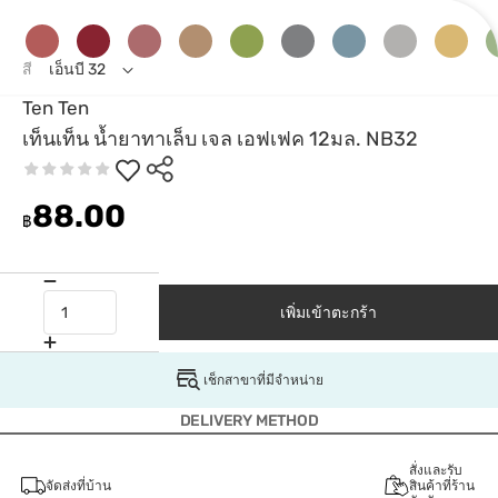
สี
เอ็นบี 32
Ten Ten
เท็นเท็น น้ำยาทาเล็บ เจล เอฟเฟค 12มล. NB32
88.00
฿
เพิ่มเข้าตะกร้า
เช็กสาขาที่มีจำหน่าย
DELIVERY METHOD
สั่งและรับ
จัดส่งที่บ้าน
สินค้าที่ร้าน