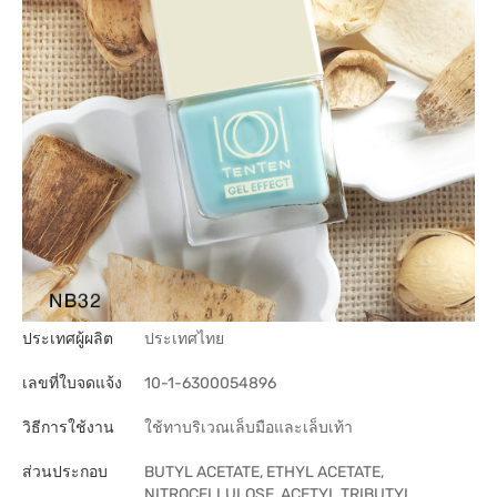
ประเทศผู้ผลิต
ประเทศไทย
เลขที่ใบจดแจ้ง
10-1-6300054896
วิธีการใช้งาน
ใช้ทาบริเวณเล็บมือและเล็บเท้า
ส่วนประกอบ
BUTYL ACETATE, ETHYL ACETATE,
NITROCELLULOSE, ACETYL TRIBUTYL