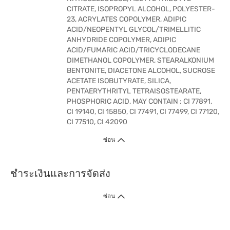
CITRATE, ISOPROPYL ALCOHOL, POLYESTER-
23, ACRYLATES COPOLYMER, ADIPIC
ACID/NEOPENTYL GLYCOL/TRIMELLITIC
ANHYDRIDE COPOLYMER, ADIPIC
ACID/FUMARIC ACID/TRICYCLODECANE
DIMETHANOL COPOLYMER, STEARALKONIUM
BENTONITE, DIACETONE ALCOHOL, SUCROSE
ACETATE ISOBUTYRATE, SILICA,
PENTAERYTHRITYL TETRAISOSTEARATE,
PHOSPHORIC ACID, MAY CONTAIN : CI 77891,
CI 19140, CI 15850, CI 77491, CI 77499, CI 77120,
CI 77510, CI 42090
ซ่อน
ชำระเงินและการจัดส่ง
ซ่อน