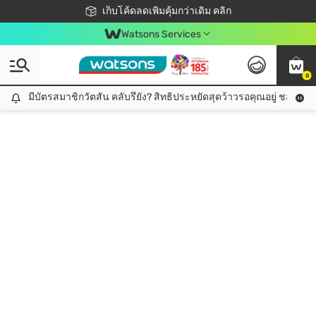
ชอปออนไลน์ครั้งแรก ลดเพิ่มจุก ๆ 10%! 🎉
เก็บโค้ดลดเพิ่มคุ้มกว่าเดิม คลิก
สมาชิกวัตสัน คลับดียังไง?
📦ส่งฟรี! เมื่อชอป 499฿
Watsons Services
0
มีบัตรสมาชิกวัตสัน คลับรึยัง? สิทธิประหยัดสุดว้าวรอคุณอยู่ ชอปคุ้มกว
มีบัตรสมาชิกวัตสัน คลับรึยัง? สิทธิประหยัดสุดว้าวรอคุณอยู่ ชอปคุ้มกว่าเดิม คลิก!