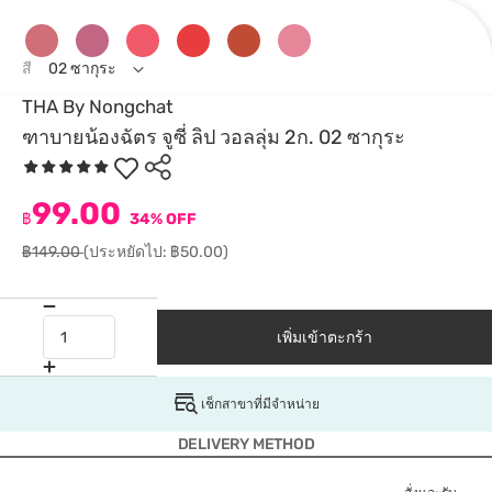
สี
02 ซากุระ
THA By Nongchat
ฑาบายน้องฉัตร จูซี่ ลิป วอลลุ่ม 2ก. 02 ซากุระ
99.00
฿
34% OFF
฿149.00
(ประหยัดไป: ฿50.00)
เพิ่มเข้าตะกร้า
เช็กสาขาที่มีจำหน่าย
DELIVERY METHOD