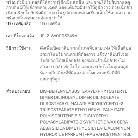
พร้อมทั้งมีเมนทอลที่ให้ความรู้สึกเย็นสดชื่น และช่วยให้ริมฝีปากแลดู
อวบอิ่ม มีให้เลือกหลายเฉดสี แต่งแต้มริมฝีปากให้ดูฉ่ำวาว ด้วยเนื้อลิป
เนียนเรียบไปกับริมฝีปาก มาในรูปแบบแท่งกดเรียวเล็ก ใช้งานสะดวก
พร้อมกลิ่นหอมองุ่นอ่อนๆ น่าใช้
ประเทศผู้ผลิต
ประเทศจีน
เลขที่ใบจดแจ้ง
10-2-6600032496
วิธีการใช้งาน
ดึงเพื่อเปิดฝาลิป จากนั้นกดที่ปลายแท่ง ให้เนื้อลิปอ
อกมาในปริมาณตามที่ต้องการ แล้วทาลิปบริเวณ
ริมฝีปาก โดยเมื่อกดลิปออกมาแล้วเนื้อลิปจะไม่
สามารถกลับเข้าไปได้ และควรเก็บไว้ในอุณหภูมิ
ห้อง หลีกเลี่ยงที่ที่มีแสงส่องโดยตรงหรือที่ที่มี
อุณหภูมิสูง
ส่วนประกอบ
BIS-BEHENYL/ISOSTEARYL/PHYTOSTERYL
DIMER DILINOLEYL DIMER DILINOLEATE
DIISOSTEARYL MALATE POLYGLYCERYL-2
TRIISOSTEARATE ETHYLHEXYL PALMITATE
POLYISOBUTENE BIS-DIGLYCERYL
POLYACYLADIPATE-2 SYNTHETIC WAX CERA
ALBA SILICA DIMETHYL SILYLATE ALUMINUM
HYDROXIDE PARFUM (FRAGRANCE) MENTHOL