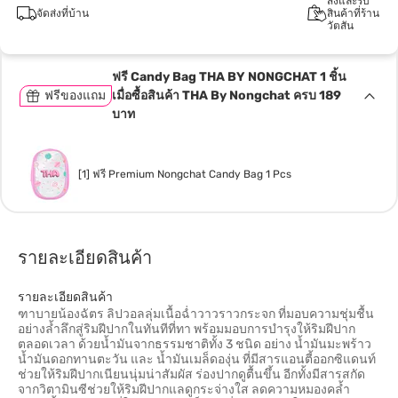
สั่งและรับ
จัดส่งที่บ้าน
สินค้าที่ร้าน
วัตสัน
ฟรี Candy Bag THA BY NONGCHAT 1 ชิ้น
ฟรีของแถม
เมื่อซื้อสินค้า THA By Nongchat ครบ 189
บาท
[1] ฟรี Premium Nongchat Candy Bag 1 Pcs
รายละเอียดสินค้า
รายละเอียดสินค้า
ฑาบายน้องฉัตร ลิปวอลลุ่มเนื้อฉ่ำวาวราวกระจก ที่มอบความชุ่มชื้น
อย่างล้ำลึกสู่ริมฝีปากในทันทีที่ทา พร้อมมอบการบำรุงให้ริมฝีปาก
ตลอดเวลา ด้วยน้ำมันจากธรรมชาติทั้ง 3 ชนิด อย่าง น้ำมันมะพร้าว
น้ำมันดอกทานตะวัน และ น้ำมันเมล็ดองุ่น ที่มีสารแอนตี้ออกซิแดนท์
ช่วยให้ริมฝีปากเนียนนุ่มน่าสัมผัส ร่องปากดูตื้นขึ้น อีกทั้งมีสารสกัด
จากวิตามินซีช่วยให้ริมฝีปากแลดูกระจ่างใส ลดความหมองคล้ำ