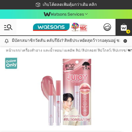
ชอปออนไลน์ครั้งแรก ลดเพิ่มจุก ๆ 10%! 🎉
เก็บโค้ดลดเพิ่มคุ้มกว่าเดิม คลิก
สมาชิกวัตสัน คลับดียังไง?
📦ส่งฟรี! เมื่อชอป 499฿
Watsons Services
0
มีบัตรสมาชิกวัตสัน คลับรึยัง? สิทธิประหยัดสุดว้าวรอคุณอยู่ ชอปคุ้มกว
มีบัตรสมาชิกวัตสัน คลับรึยัง? สิทธิประหยัดสุดว้าวรอคุณอยู่ ชอปคุ้มกว่าเดิม คลิก!
หน้าแรก
/
เครื่องสำอาง และน้ำหอม
/
เมคอัพ ลิป
/
ลิปกลอส/ลิปโกลว์/ลิปเกรซ
/
ฑา