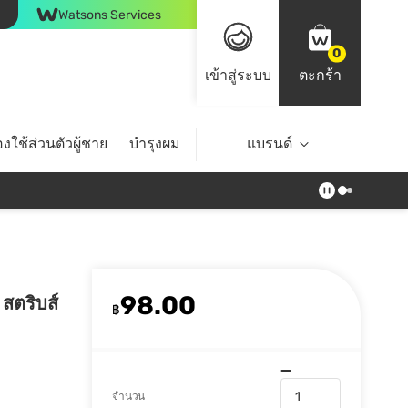
Watsons Services
0
เข้าสู่ระบบ
ตะกร้า
งใช้ส่วนตัวผู้ชาย
บำรุงผม
ไลฟ์สไตล์
แบรนด์
Top Brands
98.00
 สตริบส์
฿
จำนวน