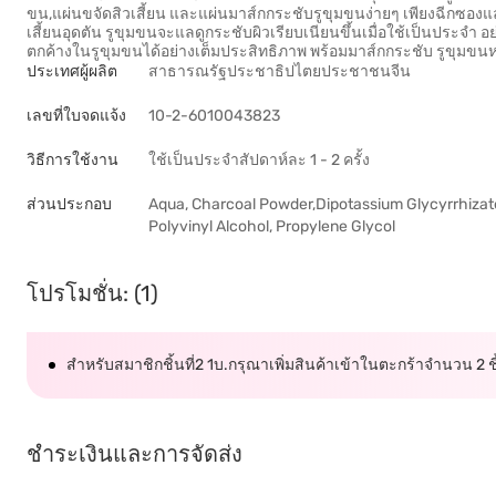
ขน,แผ่นขจัดสิวเสี้ยน และแผ่นมาส์กกระชับรูขุมขนง่ายๆ เพียงฉีกซอ
เสี้ยนอุดตัน รูขุมขนจะแลดูกระชับผิวเรียบเนียนขึ้นเมื่อใช้เป็นประจำ
ตกค้างในรูขุมขนได้อย่างเต็มประสิทธิภาพ พร้อมมาส์กกระชับ รูขุมขนหลัง
ประเทศผู้ผลิต
สาธารณรัฐประชาธิปไตยประชาชนจีน
เลขที่ใบจดแจ้ง
10-2-6010043823
วิธีการใช้งาน
ใช้เป็นประจำสัปดาห์ละ 1 - 2 ครั้ง
ส่วนประกอบ
Aqua, Charcoal Powder,Dipotassium Glycyrrhizate
Polyvinyl Alcohol, Propylene Glycol
โปรโมชั่น: (1)
สำหรับสมาชิกชิ้นที่2 1บ.กรุณาเพิ่มสินค้าเข้าในตะกร้าจำนวน 2 ชิ้น
ชำระเงินและการจัดส่ง