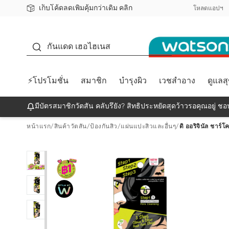
เก็บโค้ดลดเพิ่มคุ้มกว่าเดิม คลิก
ชอปออนไลน์ครั้งแรก ลดเพิ่มจุก ๆ 10%! 🎉
📦ส่งฟรี! เมื่อชอป 499฿
สมาชิกวัตสัน คลับดียังไง?
โหลดแอปฯ
กันแดด
กันแดด เฮอไฮเนส
⚡โปรโมชั่น
สมาชิก
บำรุงผิว
เวชสำอาง
ดูแลส
มีบัตรสมาชิกวัตสัน คลับรึยัง? สิทธิประหยัดสุดว้าวรอคุณอยู่ ชอป
หน้าแรก
/
สินค้าวัตสัน
/
ป้องกันสิว
/
แผ่นแปะสิวและอื่นๆ
/
ดิ ออริจินัล ชาร์โ