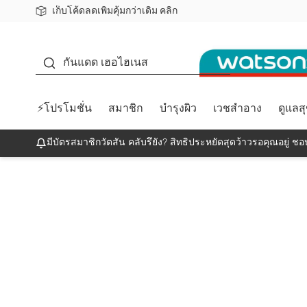
เก็บโค้ดลดเพิ่มคุ้มกว่าเดิม คลิก
ชอปออนไลน์ครั้งแรก ลดเพิ่มจุก ๆ 10%! 🎉
📦ส่งฟรี! เมื่อชอป 499฿
สมาชิกวัตสัน คลับดียังไง?
กันแดด
กันแดด เฮอไฮเนส
⚡โปรโมชั่น
สมาชิก
บำรุงผิว
เวชสำอาง
ดูแลส
มีบัตรสมาชิกวัตสัน คลับรึยัง? สิทธิประหยัดสุดว้าวรอคุณอยู่ ชอป