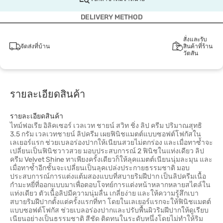
DELIVERY METHOD
สั่งและรับ
จัดส่งที่บ้าน
สินค้าที่ร้าน
วัตสัน
รายละเอียดสินค้า
รายละเอียดสินค้า
ไทม์ฟอเรีย อิลิคเซอร์ เวลเวท ชายน์ สวิท ชิ่ง ลิป ครีม ปริมาณสุทธิ
3.5 กรัม เวลเวทชายน์ ลิปครีม เผยฟินิชแมตต์แบบซอฟต์โฟกัสใน
เลเยอร์แรก ช่วยเบลอร่องปากให้เนียนสวยไม่ตกร่อง และเมื่อทาซ้ำจะ
เปลี่ยนเป็นฟินิชวาวสวย มอบประสบการณ์ 2 ฟินิชในแท่งเดียว ลิป
ครีม Velvet Shine ทาเพียงครั้งเดียวก็ให้ลุคแมตต์เนียนนุ่มละมุน และ
เมื่อทาซ้ำอีกชั้นจะเปลี่ยนเป็นลุคเปล่งประกายธรรมชาติ มอบ
ประสบการณ์การแต่งแต้มสองแบบที่สบายริมฝีปาก เป็นลิปครีมเนื้อ
กำมะหยี่ที่ออกแบบมาเพื่อตอบโจทย์การแต่งหน้าหลากหลายสไตล์ใน
แท่งเดียว ตัวเนื้อลิปมีความนุ่มลื่น เกลี่ยง่าย และให้ความรู้สึกเบา
สบายริมฝีปากตั้งแต่ครั้งแรกที่ทา โดยในเลเยอร์แรกจะให้ฟินิชแมตต์
แบบซอฟต์โฟกัส ช่วยเบลอร่องปากและปรับพื้นผิวริมฝีปากให้ดูเรียบ
เนียนอย่างเป็นธรรมชาติ สีชัด ติดทนในระดับหนึ่งโดยไม่ทำให้ริม