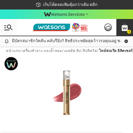
ชอปออนไลน์ครั้งแรก ลดเพิ่มจุก ๆ 10%! 🎉
เก็บโค้ดลดเพิ่มคุ้มกว่าเดิม คลิก
สมาชิกวัตสัน คลับดียังไง?
📦ส่งฟรี! เมื่อชอป 499฿
Watsons Services
0
มีบัตรสมาชิกวัตสัน คลับรึยัง? สิทธิประหยัดสุดว้าวรอคุณอยู่ ชอปคุ้มกว
มีบัตรสมาชิกวัตสัน คลับรึยัง? สิทธิประหยัดสุดว้าวรอคุณอยู่ ชอปคุ้มกว่าเดิม คลิก!
หน้าแรก
/
เครื่องสำอาง และน้ำหอม
/
เมคอัพ ลิป
/
ลิปลิควิด
/
ไทม์ฟอเรีย อิลิคเซอร