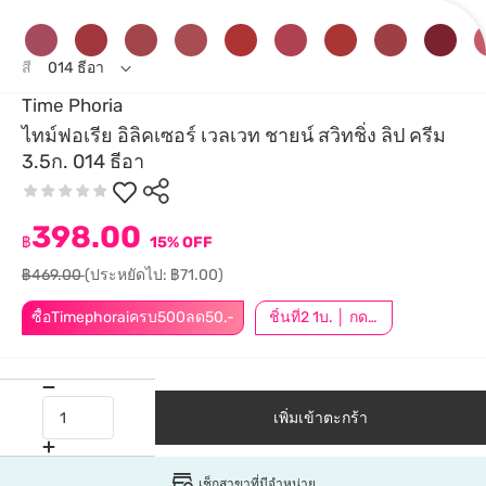
สี
014 ธีอา
Time Phoria
ไทม์ฟอเรีย อิลิคเซอร์ เวลเวท ชายน์ สวิทชิ่ง ลิป ครีม
3.5ก. 014 ธีอา
398.00
฿
15% OFF
฿469.00
(ประหยัดไป: ฿71.00)
ซื้อTimephoraiครบ500ลด50.-
ชิ้นที่2 1บ. │ กดสินค้า 2 ชิ้นเพื่อรับโปรโมชันนี้
เพิ่มเข้าตะกร้า
เช็กสาขาที่มีจำหน่าย