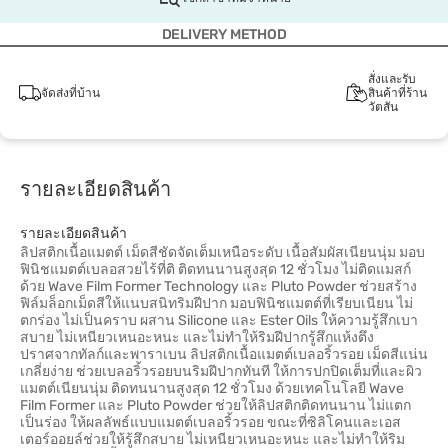
DELIVERY METHOD
สั่งและรับ
จัดส่งที่บ้าน
สินค้าที่ร้าน
วัตสัน
รายละเอียดสินค้า
รายละเอียดสินค้า
ลิปสติกเนื้อแมตต์ เม็ดสีชัดจัดเต็มเหนือระดับ เนื้อสัมผัสเนียนนุ่ม มอบ
ฟินิชแมตต์เบลอสวยไร้ที่ติ ติดทนนานสูงสุด 12 ชั่วโมง ไม่ติดแมสก์
ด้วย Wave Film Former Technology และ Pluto Powder ช่วยสร้าง
ฟิล์มล็อกเม็ดสีให้แนบสนิทริมฝีปาก มอบฟินิชแมตต์ที่เรียบเนียน ไม่
ตกร่อง ไม่เป็นคราบ ผสาน Silicone และ Ester Oils ให้ความรู้สึกเบา
สบาย ไม่เหนียวเหนอะหนะ และไม่ทำให้ริมฝีปากรู้สึกแห้งตึง
ปราศจากทัลก์และพาราเบน ลิปสติกเนื้อแมตต์เบลอริ้วรอย เม็ดสีแน่น
เกลี่ยง่าย ช่วยเบลอริ้วรอยบนริมฝีปากทันที ให้การปกปิดเต็มที่และผิว
แมตต์เนียนนุ่ม ติดทนนานสูงสุด 12 ชั่วโมง ด้วยเทคโนโลยี Wave
Film Former และ Pluto Powder ช่วยให้ลิปสติกติดทนนาน ไม่แตก
เป็นร่อง ให้ผลลัพธ์แบบแมตต์เบลอริ้วรอย ขณะที่ซิลิโคนและเอส
เตอร์ออยล์ช่วยให้รู้สึกสบาย ไม่เหนียวเหนอะหนะ และไม่ทำให้ริม