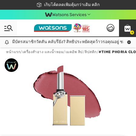
ชอปออนไลน์ครั้งแรก ลดเพิ่มจุก ๆ 10%! 🎉
เก็บโค้ดลดเพิ่มคุ้มกว่าเดิม คลิก
สมาชิกวัตสัน คลับดียังไง?
📦ส่งฟรี! เมื่อชอป 499฿
Watsons Services
0
มีบัตรสมาชิกวัตสัน คลับรึยัง? สิทธิประหยัดสุดว้าวรอคุณอยู่ ชอปคุ้มกว
มีบัตรสมาชิกวัตสัน คลับรึยัง? สิทธิประหยัดสุดว้าวรอคุณอยู่ ชอปคุ้มกว่าเดิม คลิก!
หน้าแรก
/
เครื่องสำอาง และน้ำหอม
/
เมคอัพ ลิป
/
ลิปสติก
/
#TIME PHORIA CL