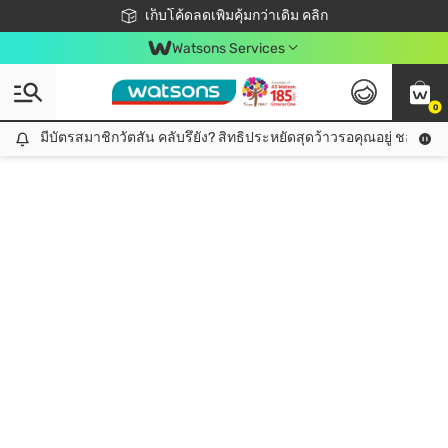
ชอปออนไลน์ครั้งแรก ลดเพิ่มจุก ๆ 10%! 🎉
เก็บโค้ดลดเพิ่มคุ้มกว่าเดิม คลิก
สมาชิกวัตสัน คลับดียังไง?
📦ส่งฟรี! เมื่อชอป 499฿
Watsons Services
0
มีบัตรสมาชิกวัตสัน คลับรึยัง? สิทธิประหยัดสุดว้าวรอคุณอยู่ ชอปคุ้มกว
มีบัตรสมาชิกวัตสัน คลับรึยัง? สิทธิประหยัดสุดว้าวรอคุณอยู่ ชอปคุ้มกว่าเดิม คลิก!