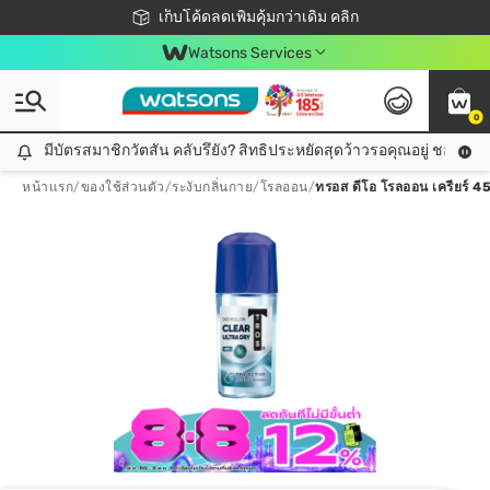
ชอปออนไลน์ครั้งแรก ลดเพิ่มจุก ๆ 10%! 🎉
เก็บโค้ดลดเพิ่มคุ้มกว่าเดิม คลิก
สมาชิกวัตสัน คลับดียังไง?
📦ส่งฟรี! เมื่อชอป 499฿
Watsons Services
0
มีบัตรสมาชิกวัตสัน คลับรึยัง? สิทธิประหยัดสุดว้าวรอคุณอยู่ ชอปคุ้มกว
มีบัตรสมาชิกวัตสัน คลับรึยัง? สิทธิประหยัดสุดว้าวรอคุณอยู่ ชอปคุ้มกว่าเดิม คลิก!
หน้าแรก
/
ของใช้ส่วนตัว
/
ระงับกลิ่นกาย
/
โรลออน
/
ทรอส ดีโอ โรลออน เครียร์ 4