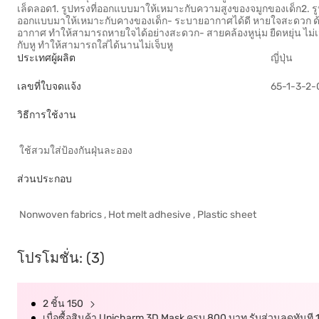
เล็ดลอด1. รูปทรงที่ออกแบบมาให้เหมาะกับความสูงของจมูกของเด็ก2. รู
ออกแบบมาให้เหมาะกับคางของเด็ก- ระบายอากาศได้ดี หายใจสะดวก ด้วย
อากาศ ทำให้สามารถหายใจได้อย่างสะดวก- สายคล้องหูนุ่ม ยืดหยุ่น ไม่เจ็
กับหู ทำให้สามารถใส่ได้นานไม่เจ็บหู
ประเทศผู้ผลิต
ญี่ปุ่น
เลขที่ใบจดแจ้ง
65-1-3-2
วิธีการใช้งาน
ใช้สวมใส่ป้องกันฝุ่นละออง
ส่วนประกอบ
Nonwoven fabrics , Hot melt adhesive , Plastic sheet
โปรโมชั่น: (3)
2 ชิ้น 150
เมื่อซื้อสินค้า Unicharm 3D Mask ครบ 800 บาท รับส่วนลดทันที