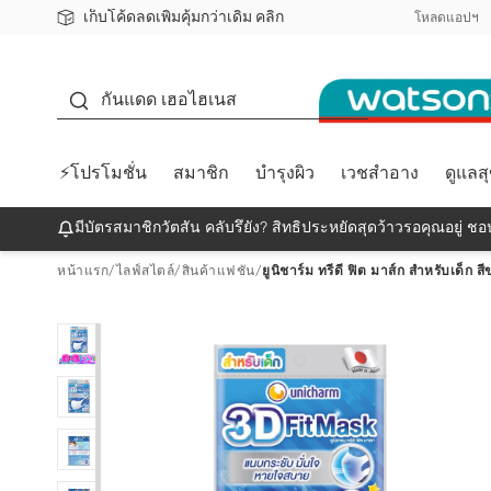
เก็บโค้ดลดเพิ่มคุ้มกว่าเดิม คลิก
ชอปออนไลน์ครั้งแรก ลดเพิ่มจุก ๆ 10%! 🎉
📦ส่งฟรี! เมื่อชอป 499฿
สมาชิกวัตสัน คลับดียังไง?
โหลดแอปฯ
กันแดด
กันแดด เฮอไฮเนส
⚡โปรโมชั่น
สมาชิก
บำรุงผิว
เวชสำอาง
ดูแลส
มีบัตรสมาชิกวัตสัน คลับรึยัง? สิทธิประหยัดสุดว้าวรอคุณอยู่ ชอป
หน้าแรก
/
ไลฟ์สไตล์
/
สินค้าแฟชัน
/
ยูนิชาร์ม ทรีดี ฟิต มาส์ก สำหรับเด็ก สี