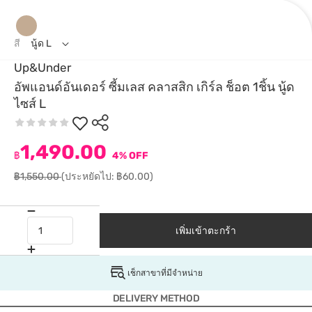
สี
นู้ด L
Up&Under
อัพแอนด์อันเดอร์ ซี้มเลส คลาสสิก เกิร์ล ช็อต 1ชิ้น นู้ด
ไซส์ L
1,490.00
฿
4% OFF
฿1,550.00
(ประหยัดไป: ฿60.00)
เพิ่มเข้าตะกร้า
เช็กสาขาที่มีจำหน่าย
DELIVERY METHOD