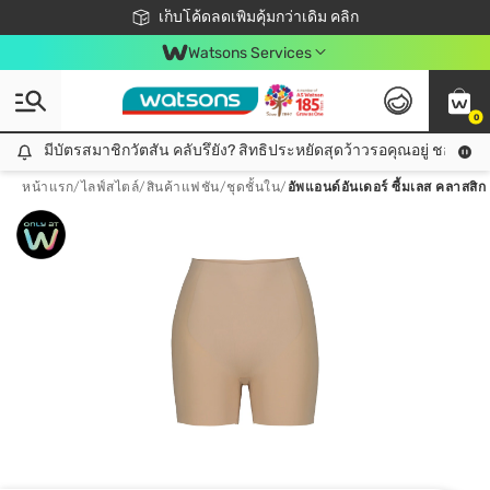
ชอปออนไลน์ครั้งแรก ลดเพิ่มจุก ๆ 10%! 🎉
เก็บโค้ดลดเพิ่มคุ้มกว่าเดิม คลิก
สมาชิกวัตสัน คลับดียังไง?
📦ส่งฟรี! เมื่อชอป 499฿
Watsons Services
0
มีบัตรสมาชิกวัตสัน คลับรึยัง? สิทธิประหยัดสุดว้าวรอคุณอยู่ ชอปคุ้มกว
มีบัตรสมาชิกวัตสัน คลับรึยัง? สิทธิประหยัดสุดว้าวรอคุณอยู่ ชอปคุ้มกว่าเดิม คลิก!
หน้าแรก
/
ไลฟ์สไตล์
/
สินค้าแฟชัน
/
ชุดชั้นใน
/
อัพแอนด์อันเดอร์ ซี้มเลส คลาสสิก เก