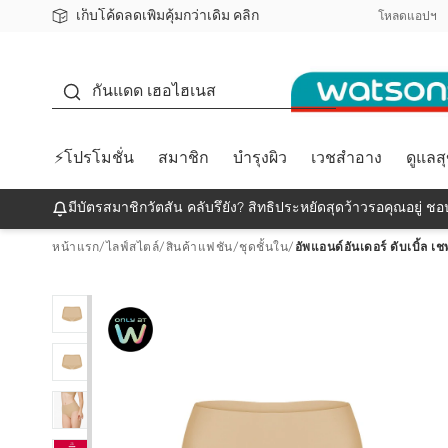
เก็บโค้ดลดเพิ่มคุ้มกว่าเดิม คลิก
ชอปออนไลน์ครั้งแรก ลดเพิ่มจุก ๆ 10%! 🎉
📦ส่งฟรี! เมื่อชอป 499฿
สมาชิกวัตสัน คลับดียังไง?
โหลดแอปฯ
กันแดด
กันแดด เฮอไฮเนส
⚡โปรโมชั่น
สมาชิก
บำรุงผิว
เวชสำอาง
ดูแลส
มีบัตรสมาชิกวัตสัน คลับรึยัง? สิทธิประหยัดสุดว้าวรอคุณอยู่ ชอป
หน้าแรก
/
ไลฟ์สไตล์
/
สินค้าแฟชัน
/
ชุดชั้นใน
/
อัพแอนด์อันเดอร์ ดับเบิ้ล เช