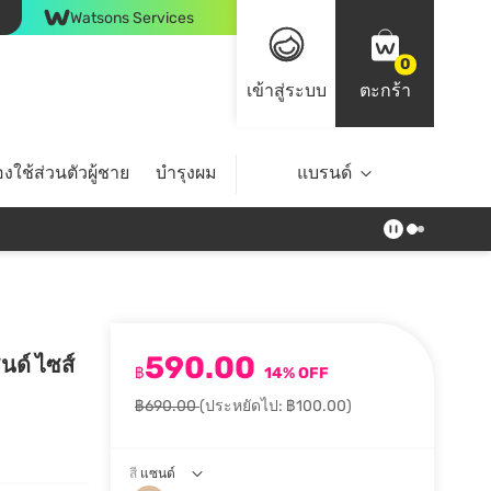
Watsons Services
0
เข้าสู่ระบบ
ตะกร้า
งใช้ส่วนตัวผู้ชาย
บำรุงผม
ไลฟ์สไตล์
แบรนด์
Top Brands
590.00
ซนด์ ไซส์
฿
14% OFF
฿690.00
(ประหยัดไป: ฿100.00)
สี
แซนด์