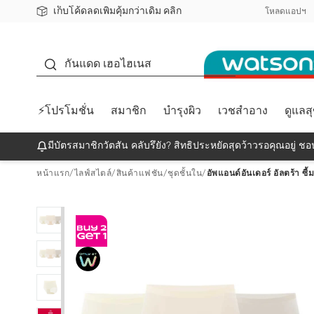
เก็บโค้ดลดเพิ่มคุ้มกว่าเดิม คลิก
ชอปออนไลน์ครั้งแรก ลดเพิ่มจุก ๆ 10%! 🎉
📦ส่งฟรี! เมื่อชอป 499฿
สมาชิกวัตสัน คลับดียังไง?
โหลดแอปฯ
กันแดด
กันแดด เฮอไฮเนส
⚡โปรโมชั่น
สมาชิก
บำรุงผิว
เวชสำอาง
ดูแลส
มีบัตรสมาชิกวัตสัน คลับรึยัง? สิทธิประหยัดสุดว้าวรอคุณอยู่ ชอป
หน้าแรก
/
ไลฟ์สไตล์
/
สินค้าแฟชัน
/
ชุดชั้นใน
/
อัพแอนด์อันเดอร์ อัลตร้า ซี้