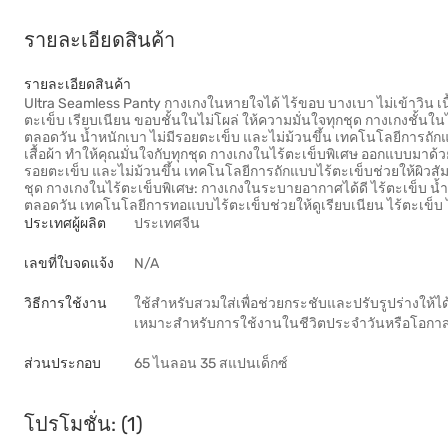
รายละเอียดสินค้า
รายละเอียดสินค้า
Ultra Seamless Panty กางเกงในหายใจได้ ไร้ขอบ บางเบา ไม่เข้าวิน 
ตะเข็บ เรียบเนียน ขอบชั้นในไม่โผล่ ให้ความมั่นใจทุกชุด กางเกงชั้น
ตลอดวัน น้ำหนักเบา ไม่มีรอยตะเข็บ และไม่ม้วนขึ้น เทคโนโลยีการถักแ
เสื้อผ้า ทำให้คุณมั่นใจกับทุกชุด กางเกงในไร้ตะเข็บพิเศษ ออกแบบมาด้
รอยตะเข็บ และไม่ม้วนขึ้น เทคโนโลยีการถักแบบไร้ตะเข็บช่วยให้ผิวสัมผ
ชุด กางเกงในไร้ตะเข็บพิเศษ: กางเกงในระบายอากาศได้ดี ไร้ตะเข็บ น้ำห
ตลอดวัน เทคโนโลยีการทอแบบไร้ตะเข็บช่วยให้ดูเรียบเนียน ไร้ตะเข็บ 
ประเทศผู้ผลิต
ประเทศจีน
เลขที่ใบจดแจ้ง
N/A
วิธีการใช้งาน
ใช้สำหรับสวมใส่เพื่อช่วยกระชับและปรับรูปร่างให้ได้
เหมาะสำหรับการใช้งานในชีวิตประจำวันหรือโอกาส
ส่วนประกอบ
65 ไนลอน 35 สแปนเด็กซ์
โปรโมชั่น: (1)