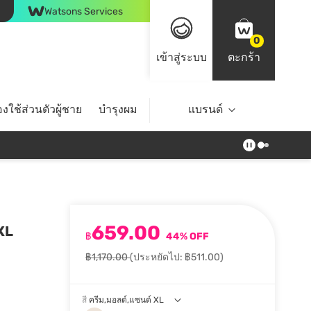
Watsons Services
0
เข้าสู่ระบบ
ตะกร้า
งใช้ส่วนตัวผู้ชาย
บำรุงผม
ไลฟ์สไตล์
แบรนด์
Top Brands
659.00
 XL
฿
44% OFF
฿1,170.00
(ประหยัดไป: ฿511.00)
สี
ครีม,มอลต์,แซนด์ XL