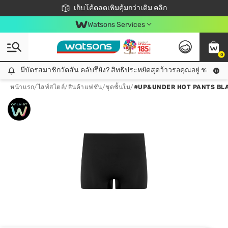
ชอปออนไลน์ครั้งแรก ลดเพิ่มจุก ๆ 10%! 🎉
เก็บโค้ดลดเพิ่มคุ้มกว่าเดิม คลิก
สมาชิกวัตสัน คลับดียังไง?
📦ส่งฟรี! เมื่อชอป 499฿
Watsons Services
0
มีบัตรสมาชิกวัตสัน คลับรึยัง? สิทธิประหยัดสุดว้าวรอคุณอยู่ ชอปคุ้มกว
มีบัตรสมาชิกวัตสัน คลับรึยัง? สิทธิประหยัดสุดว้าวรอคุณอยู่ ชอปคุ้มกว่าเดิม คลิก!
หน้าแรก
/
ไลฟ์สไตล์
/
สินค้าแฟชัน
/
ชุดชั้นใน
/
#UP&UNDER HOT PANTS BLA