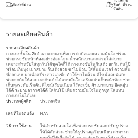
สั่งและรับ
จัดส่งที่บ้าน
สินค้าที่ร้าน
วัตสัน
รายละเอียดสินค้า
รายละเอียดสินค้า
กางเกงชั้นใน 2in1 ออกแบบมาเพื่อการปกปิดและความมั่นใจ พร้อม
ช่วยกระชับหน้าท้องอย่างอ่อนโยน น้ำหนักเบาและสวมใส่สบาย
เหมาะสำหรับใส่ทุกวันใต้ชุดใดก็ได้ กางเกงซับในก้นเด้ง ยกก้น กันโป๊
พร้อมเก็บพุง เบาสบาย ก้นเด้งสวย ขาไม่ม้วน ใส่สั้นมั่นเว่อร์ ความสั้น
ที่ออกแบบมาเพื่อสรีระสาวเอเชีย ทำให้ขาไม่ม้วน ดีไซน์แถบพิเศษ
ช่วยยกก้นให้สวย เผยก้นเด้งได้แบบมั่นใจ เสริมแผ่นเก็บหน้าท้อง ช่วย
เก็บพุงระดับเริ่มต้น ดีไซน์เรียบเนียน ไร้ตะเข็บ ผ้าเบาสบาย ยืดหยุ่น
ได้ดี ระบายอากาศได้ดี ใส่กันโป๊ เพิ่มความมั่นใจในทุกชุด ใส่แทน
กางเกงในได้เลย
ประเทศผู้ผลิต
ประเทศจีน
เลขที่ใบจดแจ้ง
N/A
วิธีการใช้งาน
ใช้สำหรับสวมใส่เพื่อช่วยกระชับและปรับรูปร่าง
ให้ได้สัดส่วน ช่วยให้รูปร่างดูเรียบเนียน สามารถ