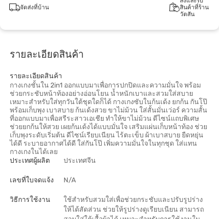
สั่งและรับ
จัดส่งที่บ้าน
สินค้าที่ร้าน
วัตสัน
รายละเอียดสินค้า
รายละเอียดสินค้า
กางเกงชั้นใน 2in1 ออกแบบมาเพื่อการปกปิดและความมั่นใจ พร้อม
ช่วยกระชับหน้าท้องอย่างอ่อนโยน น้ำหนักเบาและสวมใส่สบาย
เหมาะสำหรับใส่ทุกวันใต้ชุดใดก็ได้ กางเกงซับในก้นเด้ง ยกก้น กันโป๊
พร้อมเก็บพุง เบาสบาย ก้นเด้งสวย ขาไม่ม้วน ใส่สั้นมั่นเว่อร์ ความสั้น
ที่ออกแบบมาเพื่อสรีระสาวเอเชีย ทำให้ขาไม่ม้วน ดีไซน์แถบพิเศษ
ช่วยยกก้นให้สวย เผยก้นเด้งได้แบบมั่นใจ เสริมแผ่นเก็บหน้าท้อง ช่วย
เก็บพุงระดับเริ่มต้น ดีไซน์เรียบเนียน ไร้ตะเข็บ ผ้าเบาสบาย ยืดหยุ่น
ได้ดี ระบายอากาศได้ดี ใส่กันโป๊ เพิ่มความมั่นใจในทุกชุด ใส่แทน
กางเกงในได้เลย
ประเทศผู้ผลิต
ประเทศจีน
เลขที่ใบจดแจ้ง
N/A
วิธีการใช้งาน
ใช้สำหรับสวมใส่เพื่อช่วยกระชับและปรับรูปร่าง
ให้ได้สัดส่วน ช่วยให้รูปร่างดูเรียบเนียน สามารถ