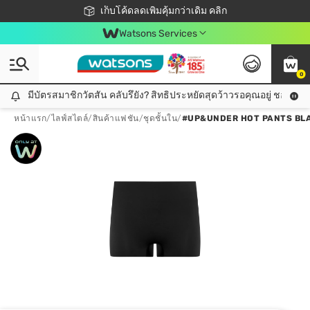
ชอปออนไลน์ครั้งแรก ลดเพิ่มจุก ๆ 10%! 🎉
เก็บโค้ดลดเพิ่มคุ้มกว่าเดิม คลิก
สมาชิกวัตสัน คลับดียังไง?
📦ส่งฟรี! เมื่อชอป 499฿
Watsons Services
0
มีบัตรสมาชิกวัตสัน คลับรึยัง? สิทธิประหยัดสุดว้าวรอคุณอยู่ ชอปคุ้มกว
มีบัตรสมาชิกวัตสัน คลับรึยัง? สิทธิประหยัดสุดว้าวรอคุณอยู่ ชอปคุ้มกว่าเดิม คลิก!
หน้าแรก
/
ไลฟ์สไตล์
/
สินค้าแฟชัน
/
ชุดชั้นใน
/
#UP&UNDER HOT PANTS BL