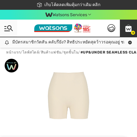
ชอปออนไลน์ครั้งแรก ลดเพิ่มจุก ๆ 10%! 🎉
เก็บโค้ดลดเพิ่มคุ้มกว่าเดิม คลิก
สมาชิกวัตสัน คลับดียังไง?
📦ส่งฟรี! เมื่อชอป 499฿
Watsons Services
0
มีบัตรสมาชิกวัตสัน คลับรึยัง? สิทธิประหยัดสุดว้าวรอคุณอยู่ ชอปคุ้มกว
มีบัตรสมาชิกวัตสัน คลับรึยัง? สิทธิประหยัดสุดว้าวรอคุณอยู่ ชอปคุ้มกว่าเดิม คลิก!
หน้าแรก
/
ไลฟ์สไตล์
/
สินค้าแฟชัน
/
ชุดชั้นใน
/
#UP&UNDER SEAMLESS CLAS