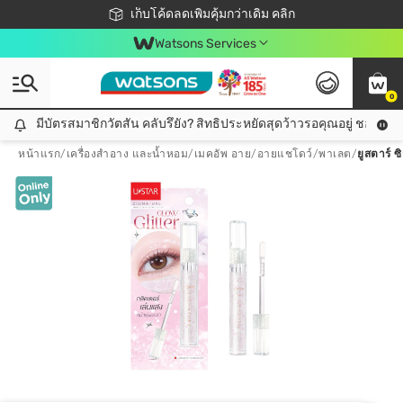
ชอปออนไลน์ครั้งแรก ลดเพิ่มจุก ๆ 10%! 🎉
เก็บโค้ดลดเพิ่มคุ้มกว่าเดิม คลิก
สมาชิกวัตสัน คลับดียังไง?
📦ส่งฟรี! เมื่อชอป 499฿
Watsons Services
0
มีบัตรสมาชิกวัตสัน คลับรึยัง? สิทธิประหยัดสุดว้าวรอคุณอยู่ ชอปคุ้มกว
มีบัตรสมาชิกวัตสัน คลับรึยัง? สิทธิประหยัดสุดว้าวรอคุณอยู่ ชอปคุ้มกว่าเดิม คลิก!
หน้าแรก
/
เครื่องสำอาง และน้ำหอม
/
เมคอัพ อาย
/
อายแชโดว์/พาเลต
/
ยูสตาร์ ซ