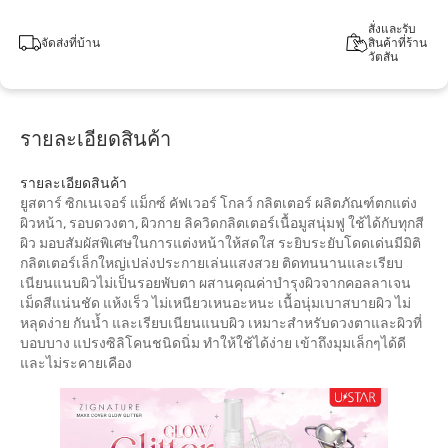
สั่งและรับ
จัดส่งที่บ้าน
สินค้าที่ร้าน
วัตสัน
รายละเอียดสินค้า
รายละเอียดสินค้า
ยูสตาร์ ซิกเนเจอร์ แม็กซ์ คัฟเวอร์ โกลว์ กลิตเตอร์ ผลิตภัณฑ์ตกแต่ง
ผิวหน้า, รอบดวงตา, ผิวกาย ลิควิดกลิตเตอร์เนื้อมูสนุ่มฟู ใช้ได้กับทุกสี
ผิว มอบสัมผัสพิเศษในการแต่งหน้าให้สดใส ระยิบระยับโดดเด่นมีมิติ
กลิตเตอร์เล็กใหญ่เปล่งประกายเล่นแสงสวย ติดทนนานและเรียบ
เนียนแนบผิวไม่เป็นรอยพับตา ผสานคุณค่าบำรุงผิวจากคอลลาเจน
เม็ดสีแน่นชัด แห้งเร็ว ไม่เหนียวเหนอะหนะ เนื้อนุ่มเบาสบายผิว ไม่
หลุดง่าย กันน้ำ และเรียบเนียนแนบผิว เหมาะสำหรับดวงตาและผิวที่
บอบบาง แปรงซิลิโคนชนิดนิ่ม ทำให้ใช้ได้ง่าย เข้าถึงมุมเล็กๆได้ดี
และไม่ระคายเคือง