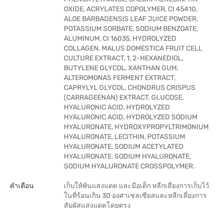
OXIDE, ACRYLATES COPOLYMER, CI 45410,
ALOE BARBADENSIS LEAF JUICE POWDER,
POTASSIUM SORBATE, SODIUM BENZOATE,
ALUMINUM, CI 16035, HYDROLYZED
COLLAGEN, MALUS DOMESTICA FRUIT CELL
CULTURE EXTRACT, 1, 2-HEXANEDIOL,
BUTYLENE GLYCOL, XANTHAN GUM,
ALTEROMONAS FERMENT EXTRACT,
CAPRYLYL GLYCOL, CHONDRUS CRISPUS
(CARRAGEENAN) EXTRACT, GLUCOSE,
HYALURONIC ACID, HYDROLYZED
HYALURONIC ACID, HYDROLYZED SODIUM
HYALURONATE, HYDROXYPROPYLTRIMONIUM
HYALURONATE, LECITHIN, POTASSIUM
HYALURONATE, SODIUM ACETYLATED
HYALURONATE, SODIUM HYALURONATE,
SODIUM HYALURONATE CROSSPOLYMER.
คำเตือน
เก็บให้พ้นแสงแดด และมือเด็ก หลีกเลี่ยงการเก็บไว้
ในที่ร้อนเกิน 30 องศาเซลเซียสและหลีกเลี่ยงการ
สัมผัสแสงแดดโดยตรง