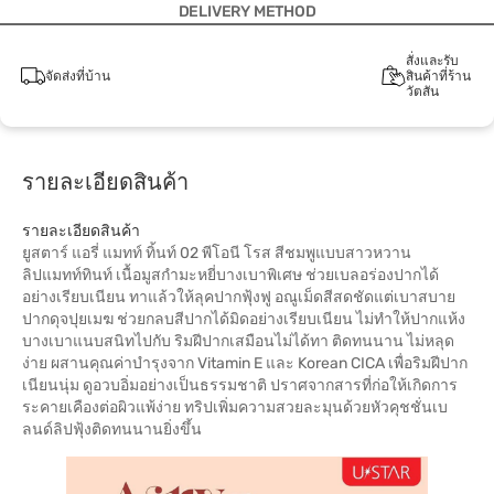
DELIVERY METHOD
สั่งและรับ
จัดส่งที่บ้าน
สินค้าที่ร้าน
วัตสัน
รายละเอียดสินค้า
รายละเอียดสินค้า
ยูสตาร์ แอรี่ แมทท์ ทิ้นท์ 02 พีโอนี โรส สีชมพูแบบสาวหวาน
ลิปแมทท์ทินท์ เนื้อมูสกำมะหยี่บางเบาพิเศษ ช่วยเบลอร่องปากได้
อย่างเรียบเนียน ทาแล้วให้ลุคปากฟุ้งฟู อณูเม็ดสีสดชัดแต่เบาสบาย
ปากดุจปุยเมฆ ช่วยกลบสีปากได้มิดอย่างเรียบเนียน ไม่ทำให้ปากแห้ง
บางเบาแนบสนิทไปกับ ริมฝีปากเสมือนไม่ได้ทา ติดทนนาน ไม่หลุด
ง่าย ผสานคุณค่าบำรุงจาก Vitamin E และ Korean CICA เพื่อริมฝีปาก
เนียนนุ่ม ดูอวบอิ่มอย่างเป็นธรรมชาติ ปราศจากสารที่ก่อให้เกิดการ
ระคายเคืองต่อผิวแพ้ง่าย ทริปเพิ่มความสวยละมุนด้วยหัวคุชชั่นเบ
ลนด์ลิปฟุ้งติดทนนานยิ่งขึ้น