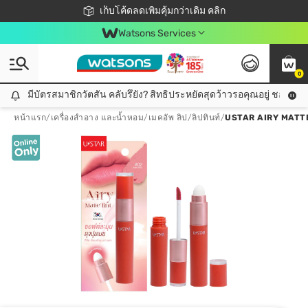
ชอปออนไลน์ครั้งแรก ลดเพิ่มจุก ๆ 10%! 🎉
เก็บโค้ดลดเพิ่มคุ้มกว่าเดิม คลิก
สมาชิกวัตสัน คลับดียังไง?
📦ส่งฟรี! เมื่อชอป 499฿
Watsons Services
0
มีบัตรสมาชิกวัตสัน คลับรึยัง? สิทธิประหยัดสุดว้าวรอคุณอยู่ ชอปคุ้มกว
มีบัตรสมาชิกวัตสัน คลับรึยัง? สิทธิประหยัดสุดว้าวรอคุณอยู่ ชอปคุ้มกว่าเดิม คลิก!
หน้าแรก
/
เครื่องสำอาง และน้ำหอม
/
เมคอัพ ลิป
/
ลิปทินท์
/
USTAR AIRY MATT