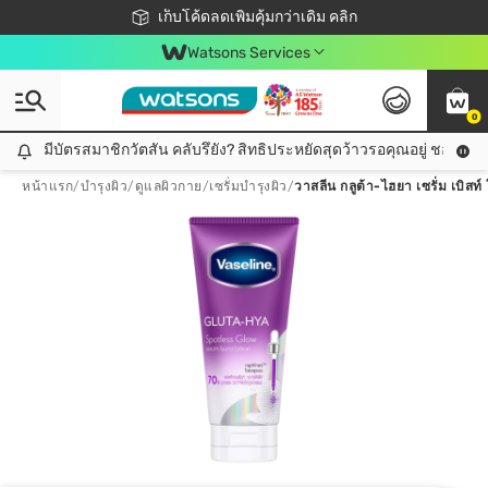
ชอปออนไลน์ครั้งแรก ลดเพิ่มจุก ๆ 10%! 🎉
เก็บโค้ดลดเพิ่มคุ้มกว่าเดิม คลิก
สมาชิกวัตสัน คลับดียังไง?
📦ส่งฟรี! เมื่อชอป 499฿
Watsons Services
0
มีบัตรสมาชิกวัตสัน คลับรึยัง? สิทธิประหยัดสุดว้าวรอคุณอยู่ ชอปคุ้มกว
มีบัตรสมาชิกวัตสัน คลับรึยัง? สิทธิประหยัดสุดว้าวรอคุณอยู่ ชอปคุ้มกว่าเดิม คลิก!
หน้าแรก
/
บำรุงผิว
/
ดูแลผิวกาย
/
เซรั่มบำรุงผิว
/
วาสลีน กลูต้า-ไฮยา เซรั่ม เบิสท