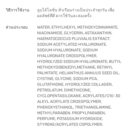
วิธีการใช้งาน
ลูบไล้โลชั่น ทั่วเรือนร่างเป็นประจำทุกวัน เพื่อ
ผลลัพธ์ที่ดี ควรใช้วันละสองครั้ง
ส่วนประกอบ
WATER, ETHYLHEXYL METHOXYCINNAMATE,
NIACINAMIDE, GLYCERIN, ASTAXANTHIN,
HAEMATOCOCCUS PLUVIALIS EXTRACT,
SODIUM ACETYLATED HYALURONATE,
SODIUM HYALURONATE, SODIUM
HYALURONATE CROSSPOLYMER,
HYDROLYZED SODIUM HYALURONATE, BUTYL
METHOXYDIBENZOYLMETHANE, RETINYL
PALMITATE, HELIANTHUS ANNUUS SEED OIL,
CYSTINE, GLYCINE, SODIUM PCA,
GLUTATHIONE, HYDROLYZED COLLAGEN,
PETROLATUM, DIMETHICONE,
CYCLOPENTASILOXANE, ACRYLATES/C10-30
ALKYL ACRYLATE CROSSPOLYMER,
PHENOXYETHANOL, TRIETHANOLAMINE,
METHYLPARABEN, PROPYLPARABEN,
PERFUME, POTASSIUM HYDROXIDE,
STYRENE/ACRYLATES COPOLYMER,