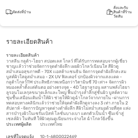
สั่งและรับ
จัดส่งที่บ้าน
สินค้าที่ร้าน
วัตสัน
รายละเอียดสินค้า
รายละเอียดสินค้า
วาสลีน กลูต้า-ไฮยา สปอตเลส โกลว์ ที่ได้รับการทดสอบจากผู้เชี่ยว
ชาญเเล้วว่าช่วยจัดการจุดดำฝังลึก เผยผิวโกลว์เนียนใส สีผิวดู
สม่ำเสมอสุขภาพดี - 70X เเอสต้าเเซนธิน จัดการจุดดำฝังลึกสะสม
บูสต์ผิวใสดูสม่ำเสมอ - 2X UV ฟิลเตอร์ ปกป้องผิวจากแสงเเดด -
กลูต้าโกลว์TM ประสิทธิภาพเหนือกว่าวิตามินซี 70 เท่า+ จัดการผิว
หมองคล้ำตั้งแต่ต้นตอ อย่างตรงจุด - 4D ไฮยาลูรอน ผสานพลังไฮยา
ลูรอนโมเลกุลขนาดเล็กและใหญ่ ฟื้นบำรุงล้ำลึกสู่ชั้นผิว บูสต์ความ
ชุ่มชื้นเสมือนเติมน้ำให้ผิว ช่วยให้ผิวดูฉ่ำโกลว์จากภายใน -ผ่านการ
ทดสอบทางคลินิกเเล้วว่าช่วยให้จุดดำฝังลึกดูจางลง 3 เท่า ภายใน 2
สัปดาห์ -จัดการปัญหาจุดด่างดำฝังลึก สีผิวไม่สม่ำเสมอด้วยที่สุด แห่ง
สารบำรุงผิวในเซรั่มเบิสท์ โลชั่นบางเบา แตกตัวเป็นน้ำ ซึมเข้าสู่
เซลล์ผิว ในทันที ให้ผิวคุณดูเนียนกระจ่างใส ฉ่ำโกลว์ยิ่งขึ้น
ประเทศผู้ผลิต
ประเทศไทย
เลขที่ใบจดแจ้ง
10-1-6800022469